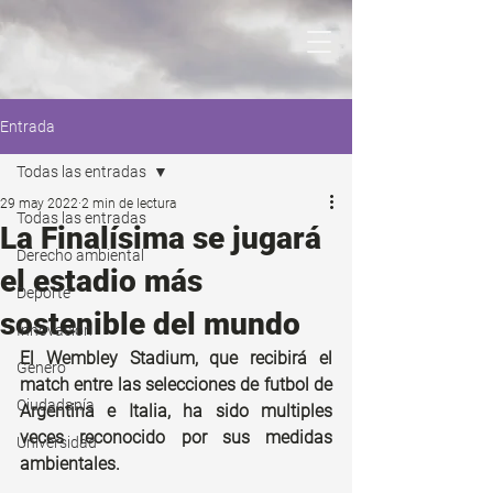
Entrada
Todas las entradas
29 may 2022
2 min de lectura
Todas las entradas
La Finalísima se jugará
Derecho ambiental
el estadio más
Deporte
sostenible del mundo
Innovación
El Wembley Stadium, que recibirá el 
Genero
match entre las selecciones de futbol de 
Ciudadanía
Argentina e Italia, ha sido multiples 
veces reconocido por sus medidas 
Universidad
ambientales.