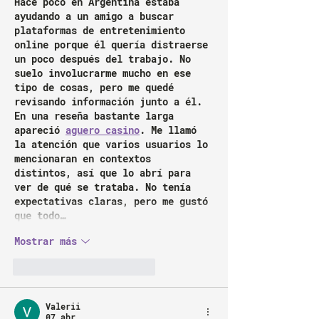
Hace poco en Argentina estaba 
ayudando a un amigo a buscar 
plataformas de entretenimiento 
online porque él quería distraerse 
un poco después del trabajo. No 
suelo involucrarme mucho en ese 
tipo de cosas, pero me quedé 
revisando información junto a él. 
En una reseña bastante larga 
apareció 
aguero casino
. Me llamó 
la atención que varios usuarios lo 
mencionaran en contextos 
distintos, así que lo abrí para 
ver de qué se trataba. No tenía 
expectativas claras, pero me gustó 
que todo…
Mostrar más
Me gusta
Reaccionar
Valerii
07 abr