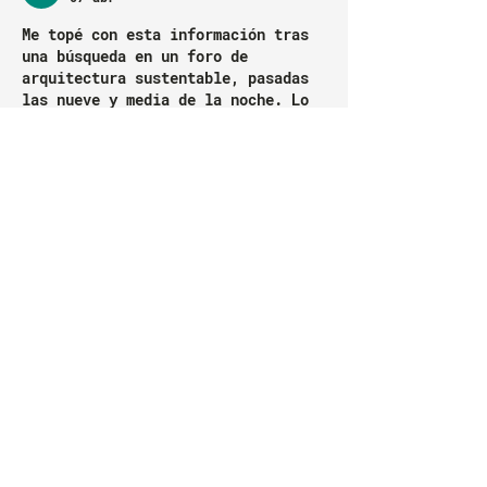
Me topé con esta información tras 
una búsqueda en un foro de 
arquitectura sustentable, pasadas 
las nueve y media de la noche. Lo 
que me llamó la atención fue un 
artículo muy bien detallado sobre 
la Finalísima que se jugará en el 
estadio más sostenible del mundo, 
que incluía comentarios prácticos 
sobre los paneles solares, el 
sistema de recolección de agua de 
lluvia y la gestión de residuos en 
el recinto. En medio de tantos 
datos técnicos, descubrí que desde…
Mostrar más
Editado
Me gusta
Reaccionar
Oscar Watson