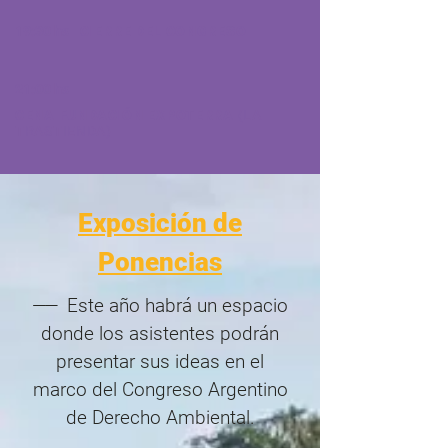
19:30 hs
CIERRE DEL CONGRESO
21:00 hs
CENA FUNDACIÓN EXPOTERRA
(LA
TRASTIENDA)
Exposición de
Ponencias
——
Este año habrá un espacio
donde los asistentes podrán
presentar sus ideas en el
marco del Congreso Argentino
de Derecho Ambiental.