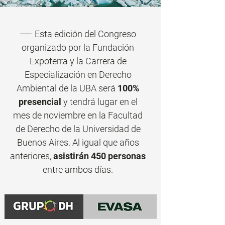
——
Esta edición del Congreso
organizado por la Fundación
Expoterra y la Carrera de
Especialización en Derecho
Ambiental de la UBA será
100%
presencial
y tendrá lugar en el
mes de noviembre en la Facultad
de Derecho de la Universidad de
Buenos Aires. Al igual que años
anteriores,
asistirán 450 personas
entre ambos días.