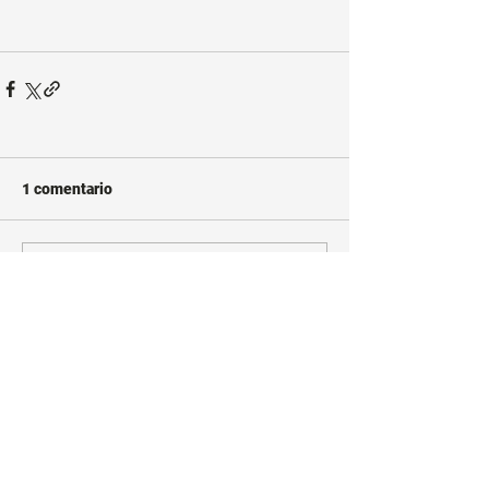
1 comentario
Escribir un comentario...
Lo más nuevo
Adam Haynes
12 nov 2025
Las marcas que promueven deporte y 
conciencia ambiental muestran cómo 
la innovación y la responsabilidad 