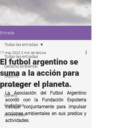
Entrada
Todas las entradas
17 may 2022
2 min de lectura
Todas las entradas
El futbol argentino se
Derecho ambiental
suma a la acción para
Deporte
proteger el planeta.
Innovación
La Asociación del Futbol Argentino 
Genero
acordó con la Fundación Expoterra 
Ciudadanía
trabajar conjuntamente para impulsar 
acciones ambientales en sus predios y 
Universidad
actividades.