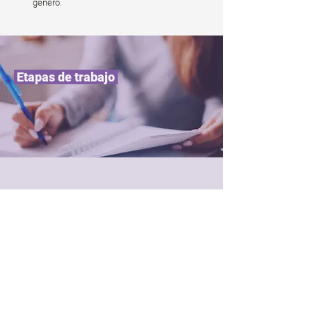
género.
Etapas de trabajo
01
Relevamiento
e investigación
——
Análisis de la
información
disponible
, estableciendo la agenda,