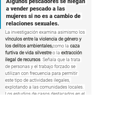
Algunos pescadores se niegan 
a vender pescado a las 
mujeres si no es a cambio de 
relaciones sexuales.
La investigación examina asimismo los 
vínculos entre la violencia de género y 
los delitos ambientales,
como la 
caza 
furtiva de vida silvestre 
o la 
extracción 
ilegal de recursos
. Señala que la trata 
de personas y el trabajo forzado se 
utilizan con frecuencia para permitir 
este tipo de actividades ilegales, 
explotando a las comunidades locales. 
Los estudios de casos destacados en el 
informe apuntan a ejemplos del de 
tráfico sexual en torno a minas ilegales 
en algunos países de América del Sur, 
el de abuso sexual y el trabajo infantil 