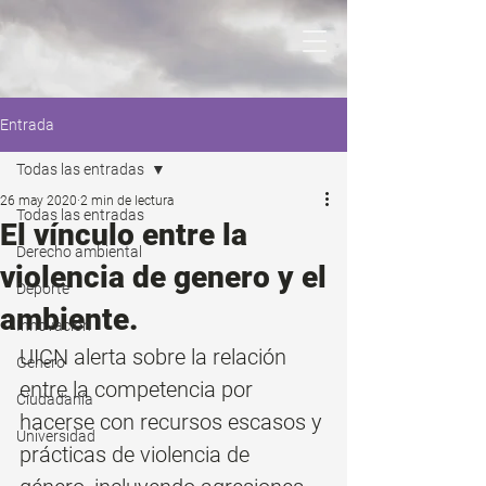
Entrada
Todas las entradas
26 may 2020
2 min de lectura
Todas las entradas
El vínculo entre la
Derecho ambiental
violencia de genero y el
Deporte
ambiente.
Innovación
UICN alerta sobre la relación 
Genero
entre la competencia por 
Ciudadanía
hacerse con recursos escasos y 
Universidad
prácticas de violencia de 