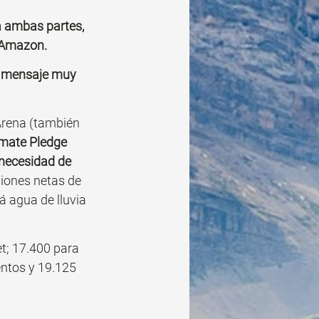
a ambas partes, 
: Amazon.
n mensaje muy 
Arena (también 
imate Pledge 
 necesidad de 
siones netas de 
 agua de lluvia 
t; 17.400 para 
entos y 19.125 