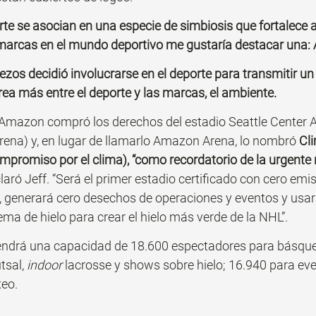
rte se asocian en una especie de simbiosis que fortalece 
 marcas en el mundo deportivo me gustaría destacar una
ezos decidió involucrarse en el deporte para transmitir u
área más entre el deporte y las marcas, el ambiente.
, Amazon compró los derechos del estadio Seattle Center 
na) y, en lugar de llamarlo Amazon Arena, lo nombró
 Cl
mpromiso por el clima), “como recordatorio de la urgente
claró Jeff. “Será el primer estadio certificado con cero emi
 generará cero desechos de operaciones y eventos y usará
ema de hielo para crear el hielo más verde de la NHL”. 
tendrá una capacidad de 18.600 espectadores para básque
tsal, 
indoor
 lacrosse y shows sobre hielo; 16.940 para ev
xeo.