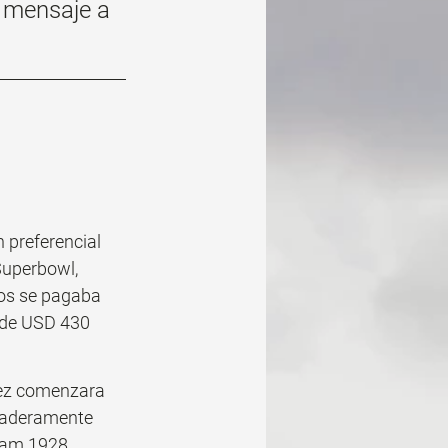
 mensaje a 
preferencial 
Superbowl, 
os se pagaba 
 de USD 430 
 vez comenzara 
rdaderamente 
dam 1928. 