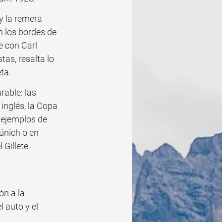
 y la remera 
 los bordes de 
e con Carl 
as, resalta lo 
ta. 
able: las 
inglés, la Copa 
 ejemplos de 
únich o en 
Gillete 
ón a la 
 auto y el 