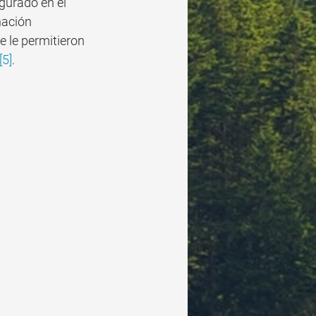
gurado en el 
nación 
 le permitieron 
[5]
.