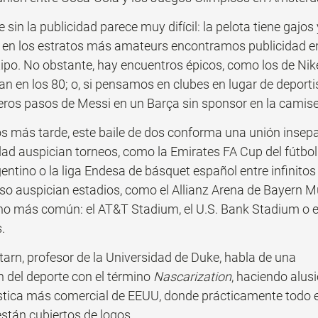
 sin la publicidad parece muy difícil: la pelota tiene gajos
o en los estratos más amateurs encontramos publicidad en
ipo. No obstante, hay encuentros épicos, como los de Nik
n en los 80; o, si pensamos en clubes en lugar de deportist
eros pasos de Messi en un Barça sin sponsor en la camise
s más tarde, este baile de dos conforma una unión insepar
ad auspician torneos, como la Emirates FA Cup del fútbol 
entino o la liga Endesa de básquet español entre infinitos
cluso auspician estadios, como el Allianz Arena de Bayern M
 más común: el AT&T Stadium, el U.S. Bank Stadium o el 
.
tarn, profesor de la Universidad de Duke, habla de una 
 del deporte con el término 
Nascarization
, haciendo alusi
stica más comercial de EEUU, donde prácticamente todo el
están cubiertos de logos.