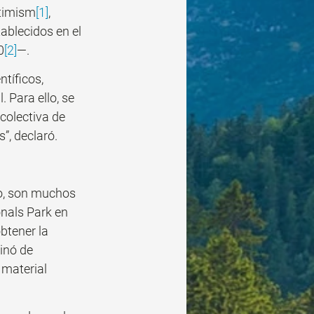
ptimism
[1]
, 
blecidos en el 
0
[2]
—. 
tíficos, 
 Para ello, se 
colectiva de 
”, declaró.
o, son muchos 
nals Park en 
btener la 
inó de 
 material 