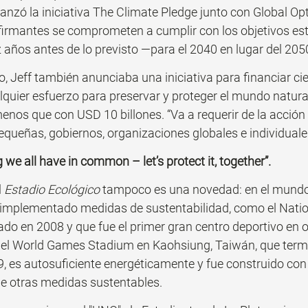
lanzó la iniciativa The Climate Pledge junto con Global O
irmantes se comprometen a cumplir con los objetivos esta
 años antes de lo previsto —para el 2040 en lugar del 205
o, Jeff también anunciaba una iniciativa para financiar cien
lquier esfuerzo para preservar y proteger el mundo natural.
os que con USD 10 billones. “Va a requerir de la acción 
queñas, gobiernos, organizaciones globales e individuales
g we all have in common – let’s protect it, together”. 
 
Estadio Ecológico
 tampoco es una novedad: en el mund
 implementado medidas de sustentabilidad, como el Natio
o en 2008 y que fue el primer gran centro deportivo en o
; el World Games Stadium en Kaohsiung, Taiwán, que term
9, es autosuficiente energéticamente y fue construido con
de otras medidas sustentables.