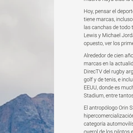
Hoy, pensar el deporte
tiene marcas, inclus
las canchas de todo t
Lewis y Michael Jorda
opuesto, ver los prim
Alrededor de cien año
marcas en la actualid
DirecTV del rugby arg
golf y de tenis, e in
EEUU, donde es mucho
Stadium, entre tantos
El antropólogo Orin S
hipercomercialización
categoría automovilí
overol de los pilotos 