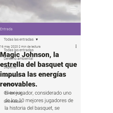
Entrada
Todas las entradas
16 may 2020
2 min de lectura
Todas las entradas
Magic Johnson, la
Derecho ambiental
estrella del basquet que
Deporte
impulsa las energías
Innovación
renovables.
Genero
El ex jugador, considerado uno 
Ciudadanía
de los 10 mejores jugadores de 
Universidad
la historia del basquet, se 