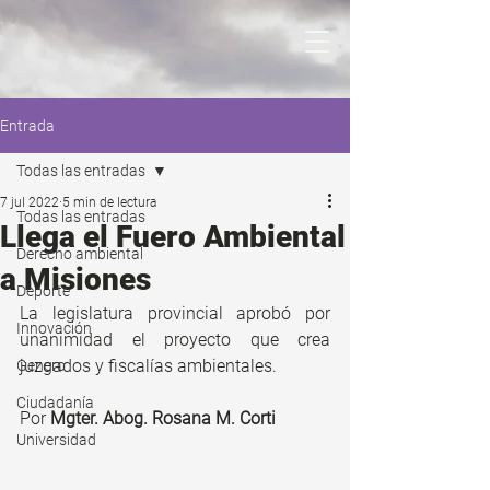
Entrada
Todas las entradas
7 jul 2022
5 min de lectura
Todas las entradas
Llega el Fuero Ambiental
Derecho ambiental
a Misiones
Deporte
La legislatura provincial aprobó por 
Innovación
unanimidad el proyecto que crea 
juzgados y fiscalías ambientales.
Genero
Ciudadanía
Por 
Mgter. Abog. Rosana M. Corti
Universidad