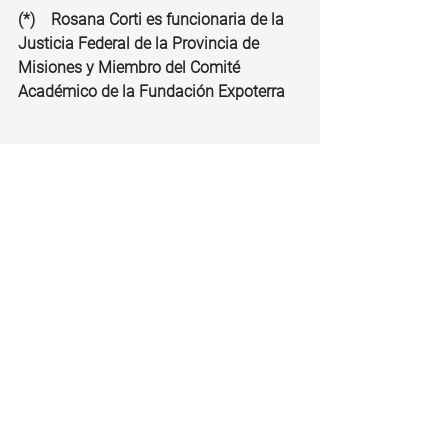
(*)    Rosana Corti es funcionaria de la 
Justicia Federal de la Provincia de 
Misiones y Miembro del Comité 
Académico de la Fundación Expoterra 
Proyecto Aprobado Creación de Juzgados y Fiscalias 
.pdf
Descargar PDF • 971KB
5 comentarios