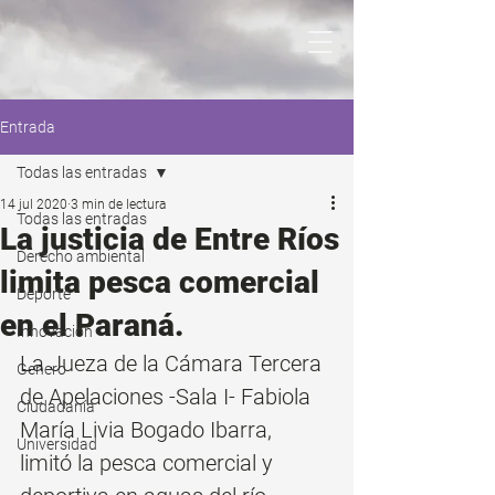
Entrada
Todas las entradas
14 jul 2020
3 min de lectura
Todas las entradas
La justicia de Entre Ríos
Derecho ambiental
limita pesca comercial
Deporte
en el Paraná.
Innovación
La Jueza de la Cámara Tercera 
Genero
de Apelaciones -Sala I- Fabiola 
Ciudadanía
María Livia Bogado Ibarra, 
Universidad
limitó la pesca comercial y 