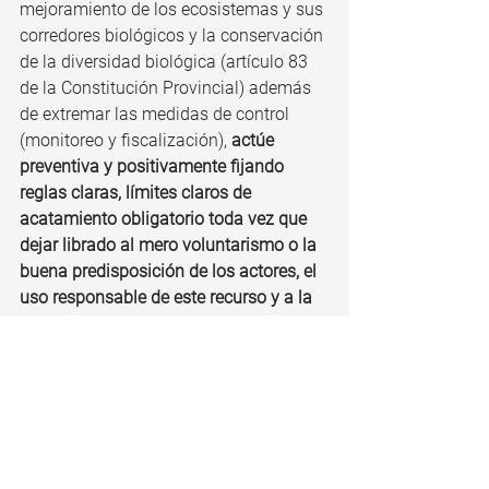
mejoramiento de los ecosistemas y sus 
corredores biológicos y la conservación 
de la diversidad biológica (artículo 83 
de la Constitución Provincial) además 
de extremar las medidas de control 
(monitoreo y fiscalización), 
actúe 
preventiva y positivamente fijando 
reglas claras, límites claros de 
acatamiento obligatorio toda vez que 
dejar librado al mero voluntarismo o la 
buena predisposición de los actores, el 
uso responsable de este recurso y a la 
interpretación que de este concepto 
hagan los mismos, es palmariamente 
infructuoso”. 
Finalmente, con cita de la Corte 
Suprema de Justicia de la Nación, 
Bogado Ibarra consideró que “los 