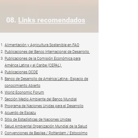
08.
Links recomendados
Alimentación y Agricultura Sostenible en FAO
Publicaciones del Banco Internacional de Desarrollo
Publicaciones de la Comisión Económica para
América Latina y el Caribe (CEPAL)
Publicaciones OCDE
Banco de Desarrollo de América Latina - Espacio de
conocimiento Abierto
World Economic Forum
Sección Medio Ambiente del Banco Mundial
Programa de Naciones Unidas para el Desarrollo
Acuerdo de Escazu
Sitio de Estadísticas de Naciones Unidas
Salud Ambiental Organización Mundial de la Salud
Convenciones de Basilea / Rotterdam / Estocolmo