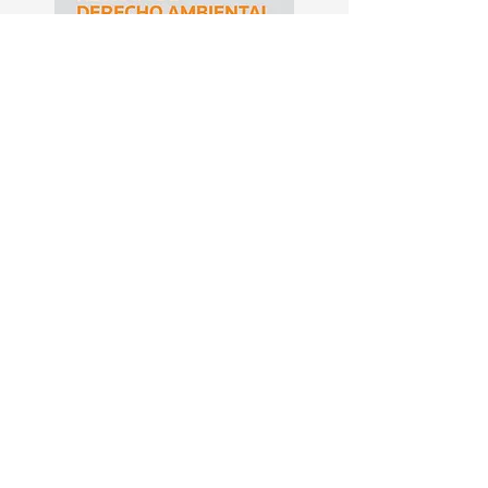
¿Buscás algún
material que no está en
nuestra biblioteca?
→ ¡Escribinos!