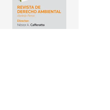
¿Buscás algún
material que no está en
nuestra biblioteca?
→ ¡Escribinos!