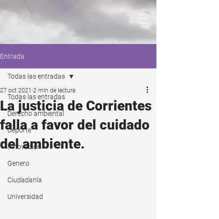
Entrada
Todas las entradas
27 oct 2021
2 min de lectura
Todas las entradas
La justicia de Corrientes
Derecho ambiental
falla a favor del cuidado
Deporte
del ambiente.
Innovación
Genero
Ciudadanía
Universidad