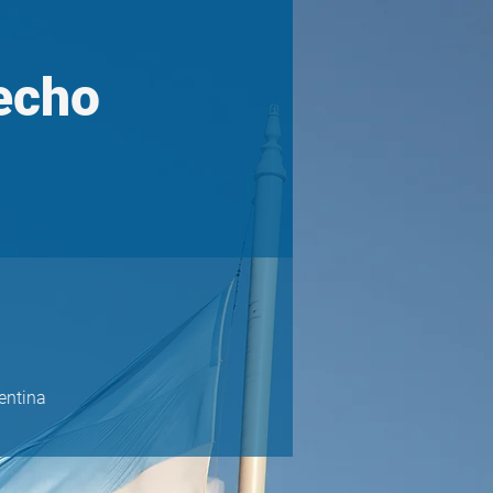
echo
entina