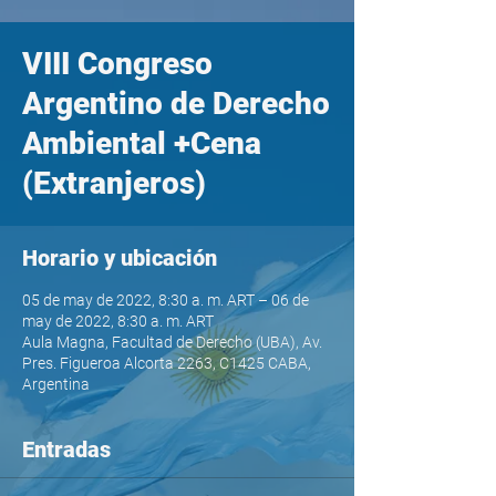
VIII Congreso
Argentino de Derecho
Ambiental +Cena
(Extranjeros)
Horario y ubicación
05 de may de 2022, 8:30 a. m. ART – 06 de
may de 2022, 8:30 a. m. ART
Aula Magna, Facultad de Derecho (UBA), Av.
Pres. Figueroa Alcorta 2263, C1425 CABA,
Argentina
Entradas