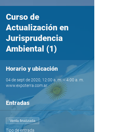
Curso de
Actualización en
Jurisprudencia
Ambiental (1)
Horario y ubicación
04 de sept de 2020, 12:00 a. m. – 4:00 a. m.
www.expoterra.com.ar
Entradas
Venta finalizada
Tipo de entrada