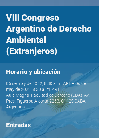
VIII Congreso
Argentino de Derecho
Ambiental
(Extranjeros)
Horario y ubicación
05 de may de 2022, 8:30 a. m. ART – 06 de
may de 2022, 8:30 a. m. ART
Aula Magna, Facultad de Derecho (UBA), Av.
Pres. Figueroa Alcorta 2263, C1425 CABA,
Argentina
Entradas